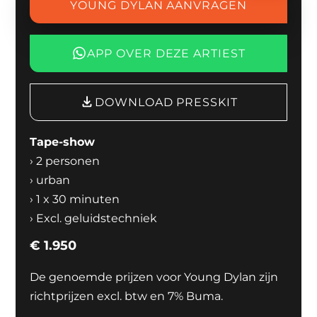
YOUNG DYLAN AANVRAGEN
APP OVER DEZE ARTIEST
DOWNLOAD PRESSKIT
Tape-show
›
2 personen
›
urban
›
1 x 30 minuten
›
Excl. geluidstechniek
€
1.950
De genoemde prijzen voor Young Dylan zijn
richtprijzen excl. btw en 7% Buma.