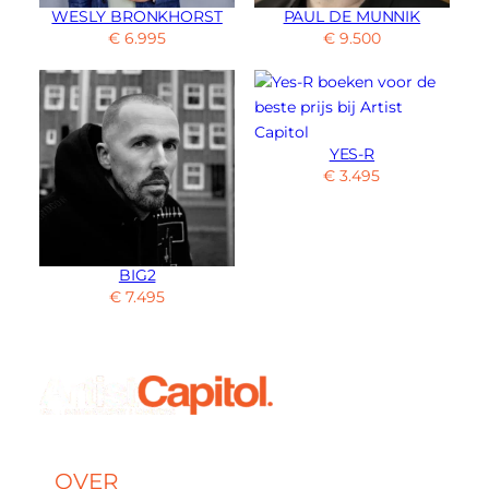
WESLY BRONKHORST
PAUL DE MUNNIK
€
6.995
€
9.500
YES-R
€
3.495
BIG2
€
7.495
OVER