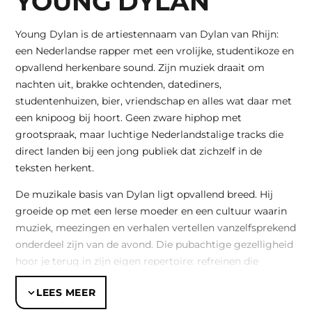
YOUNG DYLAN
Young Dylan is de artiestennaam van Dylan van Rhijn:
een Nederlandse rapper met een vrolijke, studentikoze en
opvallend herkenbare sound. Zijn muziek draait om
nachten uit, brakke ochtenden, datediners,
studentenhuizen, bier, vriendschap en alles wat daar met
een knipoog bij hoort. Geen zware hiphop met
grootspraak, maar luchtige Nederlandstalige tracks die
direct landen bij een jong publiek dat zichzelf in de
teksten herkent.
De muzikale basis van Dylan ligt opvallend breed. Hij
groeide op met een Ierse moeder en een cultuur waarin
muziek, meezingen en verhalen vertellen vanzelfsprekend
onderdeel zijn van de avond. Die pubachtige gezelligheid
hoor je terug in zijn eigen repertoire: refreinen die
makkelijk blijven hangen, teksten die bedoeld zijn om
LEES MEER
mee te roepen en een live-energie die goed aansluit bij
studentenfeesten, introductieweken, tentfeesten en