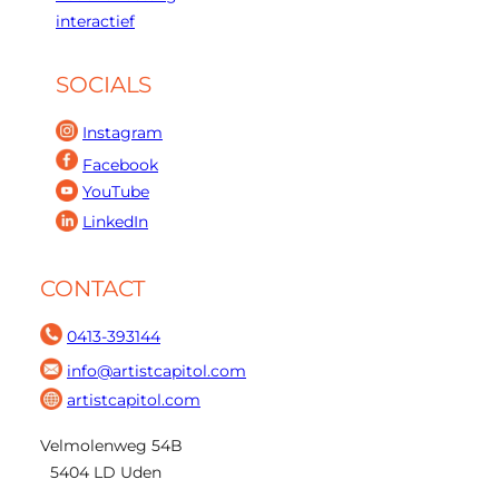
interactief
SOCIALS
Instagram
Facebook
YouTube
LinkedIn
CONTACT
0413-393144
info@artistcapitol.com
artistcapitol.com
Velmolenweg 54B
5404 LD Uden