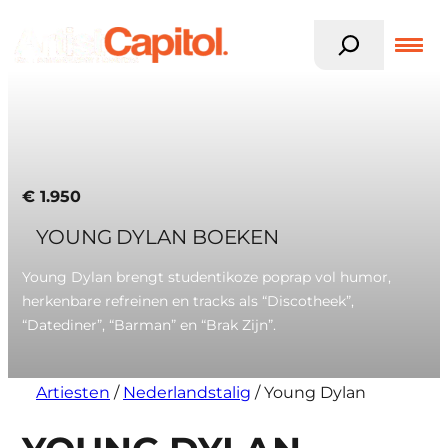
Z
o
e
k
Ga
e
naar
n
de
inhoud
€
1.950
YOUNG DYLAN BOEKEN
Young Dylan brengt studentikoze poprap vol humor,
herkenbare refreinen en tracks als “Discotheek”,
“Datediner”, “Barman” en “Brak Zijn”.
Artiesten
/
Nederlandstalig
/
Young Dylan