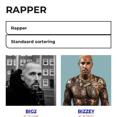
RAPPER
Categorie
BIG2
BIZZEY
€
7.495
€
9.750