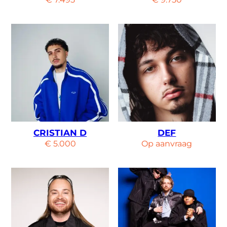
CRISTIAN D
DEF
€
5.000
Op aanvraag