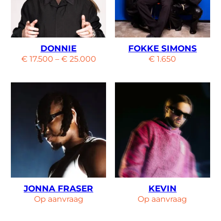
DONNIE
FOKKE SIMONS
€
17.500
–
€
25.000
€
1.650
JONNA FRASER
KEVIN
Op aanvraag
Op aanvraag