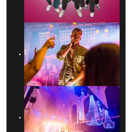
check daar de agenda en recente live-fragmenten.
BOEKINGSAANVRAAG VOOR THE
RECIPE
Wil je The Recipe inhuren op jouw event? Artist Capitol is
jouw one-stop-shop voor beschikbaarheid, prijsindicatie
en afstemming van showdetails (speelduur, techniek en
planning). Wij schakelen snel, houden het overzichtelijk
en stemmen alles af via de juiste contactlijn — jij hoeft
alleen aan te geven wat je zoekt.