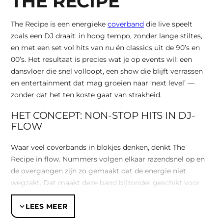
THE RECIPE
The Recipe is een energieke
coverband
die live speelt
zoals een DJ draait: in hoog tempo, zonder lange stiltes,
en met een set vol hits van nu én classics uit de 90’s en
00’s. Het resultaat is precies wat je op events wil: een
dansvloer die snel volloopt, een show die blijft verrassen
en entertainment dat mag groeien naar ‘next level’ —
zonder dat het ten koste gaat van strakheid.
HET CONCEPT: NON-STOP HITS IN DJ-
FLOW
Waar veel coverbands in blokjes denken, denkt The
Recipe in flow. Nummers volgen elkaar razendsnel op en
de overgangen zijn zo gemaakt dat de energie niet
wegzakt. Dat maakt deze band bijzonder geschikt voor
gemengde doelgroepen: van collega’s tot vriendenclubs
en van nationaal tot internationaal publiek. Het profiel is
LEES MEER
helder: bekende hits in hoog tempo achter elkaar, met