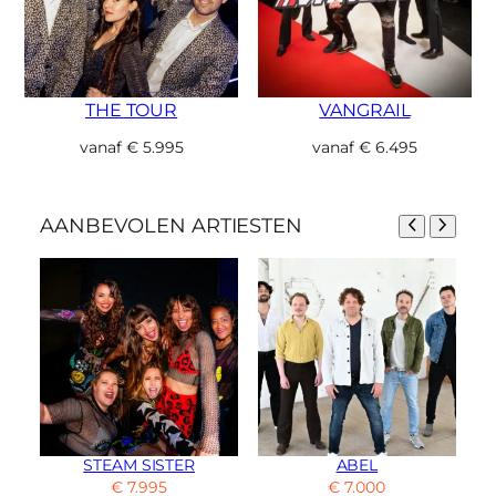
THE TOUR
VANGRAIL
vanaf
€
5.995
vanaf
€
6.495
AANBEVOLEN ARTIESTEN
STEAM SISTER
ABEL
€
7.995
€
7.000