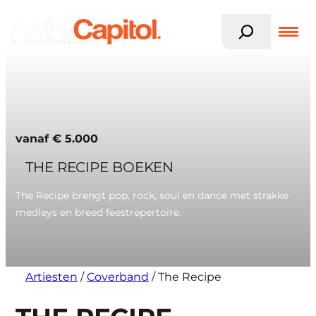
Z
o
e
k
Ga
e
naar
n
de
inhoud
vanaf
€
5.000
THE RECIPE BOEKEN
The Recipe brengt pop, rock, soul en dance met strakke
medleys en breed feestrepertoire.
Artiesten
/
Coverband
/
The Recipe