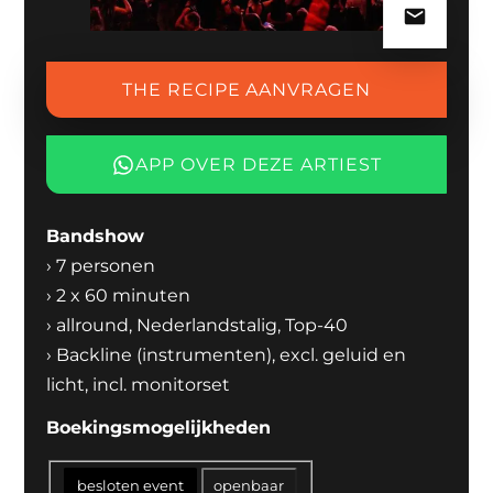
THE RECIPE AANVRAGEN
APP OVER DEZE ARTIEST
Bandshow
›
7 personen
›
2 x 60 minuten
›
allround, Nederlandstalig, Top-40
›
Backline (instrumenten), excl. geluid en
licht, incl. monitorset
Boekingsmogelijkheden
besloten event
openbaar