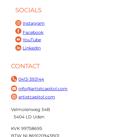
SOCIALS
Instagram
Facebook
YouTube
LinkedIn
CONTACT
0413-393144
info@artistcapitol.com
artistcapitol.com
Velmolenweg 54B
5404 LD Uden
KVK 99758695
BTW NL869120943B01