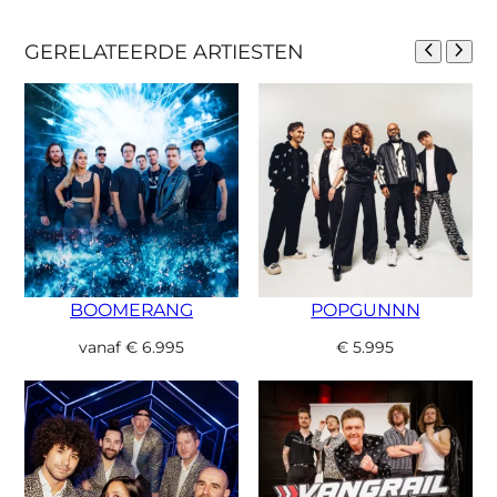
GERELATEERDE ARTIESTEN
BOOMERANG
POPGUNNN
vanaf
€
6.995
€
5.995