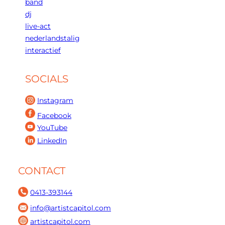
band
dj
live-act
nederlandstalig
interactief
SOCIALS
Instagram
Facebook
YouTube
LinkedIn
CONTACT
0413-393144
info@artistcapitol.com
artistcapitol.com