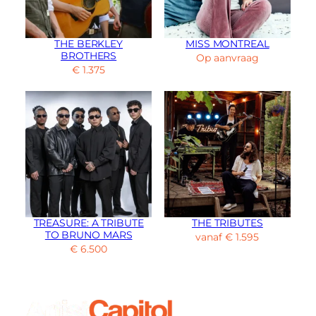
THE BERKLEY
MISS MONTREAL
BROTHERS
Op aanvraag
€
1.375
TREASURE: A TRIBUTE
THE TRIBUTES
TO BRUNO MARS
vanaf
€
1.595
€
6.500