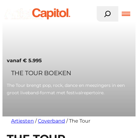
Z
o
e
k
Ga
e
naar
n
de
inhoud
vanaf
€
5.995
THE TOUR BOEKEN
The Tour brengt pop, rock, dance en meezingers in een
groot liveband-format met festivalrepertoire.
Artiesten
/
Coverband
/
The Tour