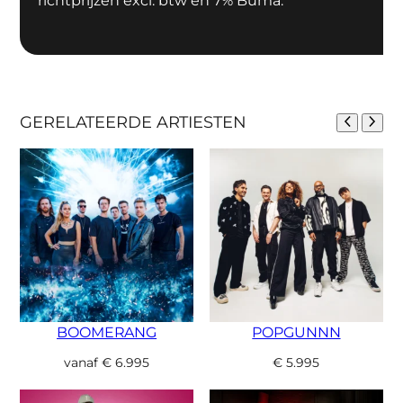
richtprijzen excl. btw en 7% Buma.
GERELATEERDE ARTIESTEN
BOOMERANG
POPGUNNN
vanaf
€
6.995
€
5.995