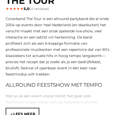
THE TOUR
★
★
★
★
★
5,0
(4 reviews)
Coverband The Tour is een allround partyband die al sinds
2004 op events door heel Nederland (en daarbuiten) het
verschil maakt met een strak spelende live-show, veel
interactie en een setlist vol herkenning. De band
profileert zich als een 6-koppige formatie van
professionele muzikanten met een repertoire dat van 90’s
klassiekers tot actuele hits in hoog tempo langskomt—
precies het recept dat je zoekt als je een bedrijfsfeest,
bruiloft, festival of openbaar event in één keer naar
feestmodus wilt trekken.
ALLROUND FEESTSHOW MET TEMPO
Wat je op een event vooral merkt: het gaat snel.
Nummers volgen elkaar vlot op, bekende nummers
worden slim afgewisseld met dansvloertracks en de band
LEES MEER
zet sterk in op publieksmomenten. Dat maakt de act