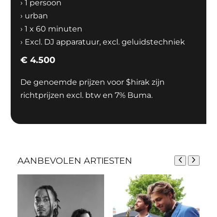
›
1 persoon
›
urban
›
1 x 60 minuten
›
Excl. DJ apparatuur, excl. geluidstechniek
€
4.500
De genoemde prijzen voor $hirak zijn
richtprijzen excl. btw en 7% Buma.
AANBEVOLEN ARTIESTEN