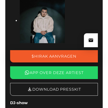
over de beste plek in de line-up en kunnen ook
aanvullende urban acts, DJ’s of live-artiesten meenemen
in één compleet voorstel.
$HIRAK AANVRAGEN
APP OVER DEZE ARTIEST
DOWNLOAD PRESSKIT
DJ-show