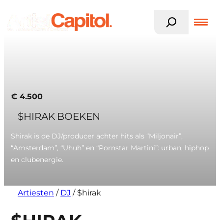
Z
o
e
k
Ga
e
naar
n
de
inhoud
€
4.500
$HIRAK BOEKEN
$hirak is de DJ/producer achter hits als “Miljonair”,
“Amsterdam”, “Uhuh” en “Pornstar Martini”: urban, hiphop
en clubenergie.
Artiesten
/
DJ
/
$hirak