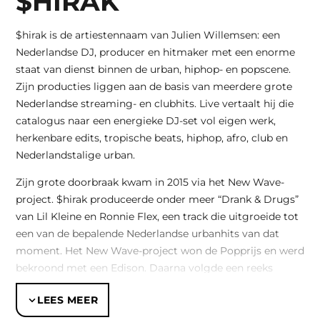
$HIRAK
$hirak is de artiestennaam van Julien Willemsen: een
Nederlandse DJ, producer en hitmaker met een enorme
staat van dienst binnen de urban, hiphop- en popscene.
Zijn producties liggen aan de basis van meerdere grote
Nederlandse streaming- en clubhits. Live vertaalt hij die
catalogus naar een energieke DJ-set vol eigen werk,
herkenbare edits, tropische beats, hiphop, afro, club en
Nederlandstalige urban.
Zijn grote doorbraak kwam in 2015 via het New Wave-
project. $hirak produceerde onder meer “Drank & Drugs”
van Lil Kleine en Ronnie Flex, een track die uitgroeide tot
een van de bepalende Nederlandse urbanhits van dat
moment. Het New Wave-project won de Popprijs en werd
bekroond met een Edison. Daarna volgde een reeks
producties en samenwerkingen die zijn naam stevig
LEES MEER
verankerden in de Nederlandse muziekscene.