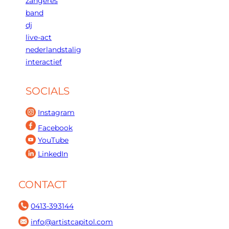
zangeres
band
dj
live-act
nederlandstalig
interactief
SOCIALS
Instagram
Facebook
YouTube
LinkedIn
CONTACT
0413-393144
info@artistcapitol.com