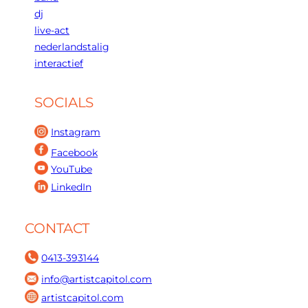
dj
live-act
nederlandstalig
interactief
SOCIALS
Instagram
Facebook
YouTube
LinkedIn
CONTACT
0413-393144
info@artistcapitol.com
artistcapitol.com