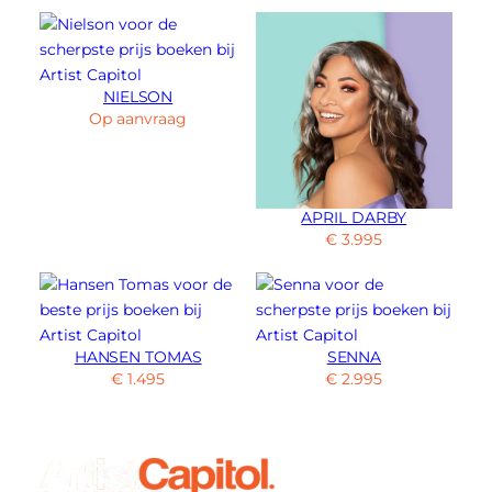
NIELSON
Op aanvraag
APRIL DARBY
€
3.995
HANSEN TOMAS
SENNA
€
1.495
€
2.995