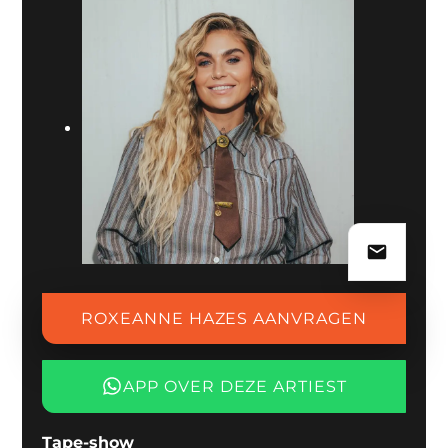
video’s en actuele indrukken is de officiële website van
Roxeanne Hazes
een goede plek om haar wereld verder te
ontdekken.
BOEKINGSVORMEN
Roxeanne Hazes is te boeken in verschillende vormen,
afhankelijk van het evenement, de setting en de
gewenste muzikale impact. Denk aan een gastoptreden
met live band, een tape-optreden in overleg of een
grotere show met eigen band. Voor theaters, festivals,
corporate events, awards en bijzondere
publieksmomenten stemmen we de juiste vorm af op de
gewenste sfeer, speelduur en productie.
ROXEANNE HAZES AANVRAGEN
HITNOTERINGEN
APP OVER DEZE ARTIEST
2018:
Edison Pop in de categorie Nederlandstalig
voor
In Mijn Bloed
.
Tape-show
2024:
Edison Pop-nominatie in de categorie