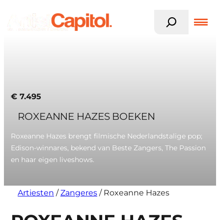
Z
o
e
k
Ga
e
naar
n
de
inhoud
€
7.495
ROXEANNE HAZES BOEKEN
Roxeanne Hazes brengt filmische Nederlandstalige pop;
Edison-winnares, bekend van Beste Zangers, The Passion
en haar eigen liveshows.
Artiesten
/
Zangeres
/
Roxeanne Hazes