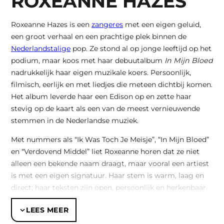
ROXEANNE HAZES
Roxeanne Hazes is een
zangeres
met een eigen geluid,
een groot verhaal en een prachtige plek binnen de
Nederlandstalige
pop. Ze stond al op jonge leeftijd op het
podium, maar koos met haar debuutalbum
In Mijn Bloed
nadrukkelijk haar eigen muzikale koers. Persoonlijk,
filmisch, eerlijk en met liedjes die meteen dichtbij komen.
Het album leverde haar een Edison op en zette haar
stevig op de kaart als een van de meest vernieuwende
stemmen in de Nederlandse muziek.
Met nummers als “Ik Was Toch Je Meisje”, “In Mijn Bloed”
en “Verdovend Middel” liet Roxeanne horen dat ze niet
alleen een bekende naam draagt, maar vooral een artiest
is met een eigen signatuur. Haar stem is warm, laag en
direct; haar teksten zijn open, persoonlijk en herkenbaar.
Juist die combinatie maakt haar muziek zo sterk: groot
LEES MEER
genoeg voor festivals en concertzalen, maar altijd met de
intimiteit van een verhaal dat recht uit het hart komt.