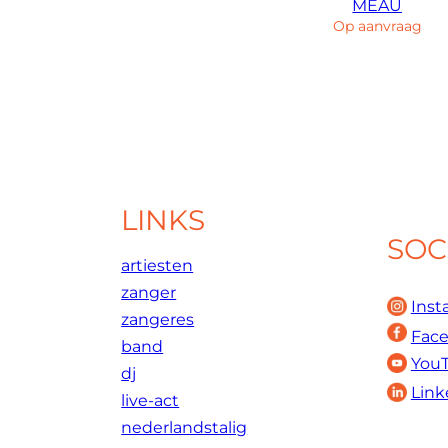
MEAU
Op aanvraag
LINKS
SOC
artiesten
zanger
Inst
zangeres
Fac
band
You
dj
Link
live-act
nederlandstalig