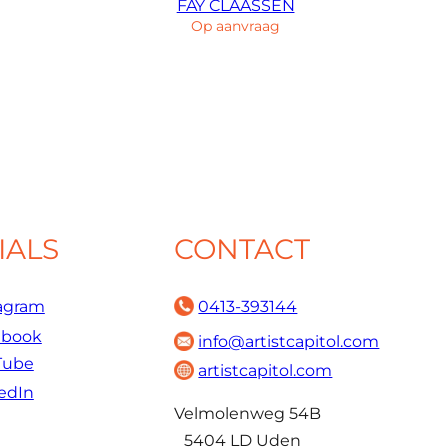
FAY CLAASSEN
Op aanvraag
IALS
CONTACT
agram
0413-393144
ebook
info@artistcapitol.com
Tube
artistcapitol.com
edIn
Velmolenweg 54B
5404 LD Uden