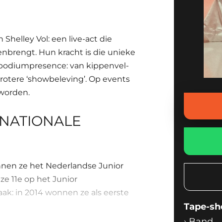
Shelley Vol: een live-act die
nbrengt. Hun kracht is die unieke
podiumpresence: van kippenvel-
otere ‘showbeleving’. Op events
 worden.
 NATIONALE
nnen ze het Nederlandse Junior
ze 11e op het Junior
aak: in 2014 wonnen ze als eerste
ases en live-carrière in een
Tape-s
›
Band