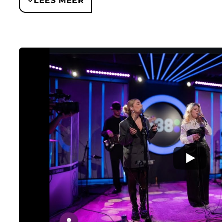
LEES MEER
HITNOTERINGEN
Magic
– Nederlandse Top 40 (piek #20, 5 weke
Lights and Shadows
– Nederlandse Top 40 (pi
EUROVISION-ERVARING EN 
UITSTRALING
In 2017 vertegenwoordigde OGENE Nederland op he
‘Lights and Shadows’ en eindigde in de finale op de 1
in de live-aanpak: strak, professioneel en met een du
is een act die moeiteloos op een groot podium staa
een meer intieme theater- of eventsetting.