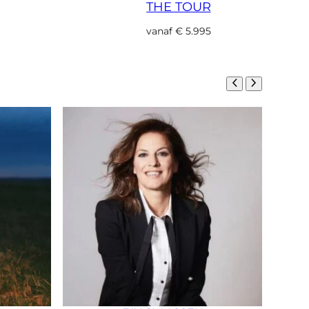
THE TOUR
vanaf
€
5.995