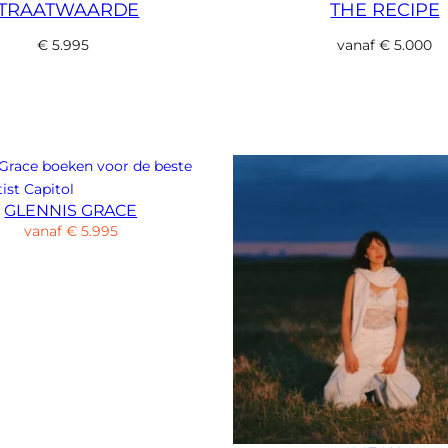
TRAATWAARDE
THE RECIPE
€
5.995
vanaf
€
5.000
GLENNIS GRACE
vanaf
€
5.995