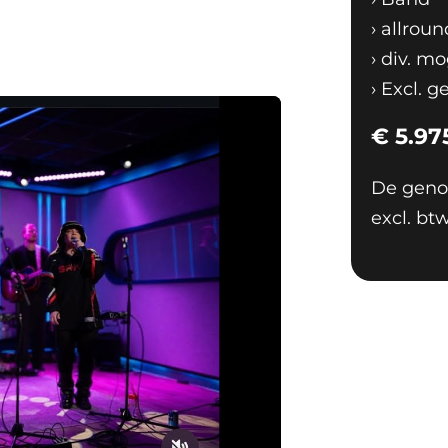
›
allroun
›
div. mo
›
Excl. ge
n) (2015)
€
5.97
ek #33, 3 weken) (2017)
De genoe
INTERNATIONALE
excl. b
t Eurovisiesongfestival met
1e plaats. Die ervaring zie je terug
idelijke ‘headline’ uitstraling. Het
t, maar net zo goed overtuigt in