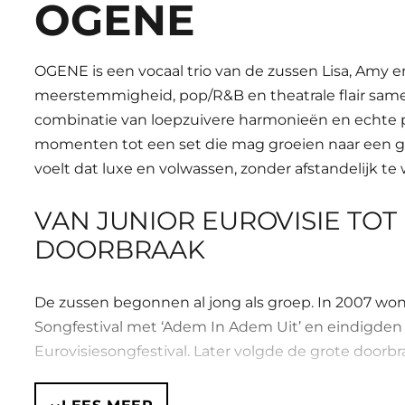
OGENE
OGENE is een vocaal trio van de zussen Lisa, Amy en 
meerstemmigheid, pop/R&B en theatrale flair same
combinatie van loepzuivere harmonieën en echte 
momenten tot een set die mag groeien naar een gr
voelt dat luxe en volwassen, zonder afstandelijk te
VAN JUNIOR EUROVISIE TOT
DOORBRAAK
De zussen begonnen al jong als groep. In 2007 wo
Songfestival met ‘Adem In Adem Uit’ en eindigden 
Eurovisiesongfestival. Later volgde de grote doorbr
trio ooit
The Voice of Holland
, waarna hun eigen rele
stroomversnelling kwamen.