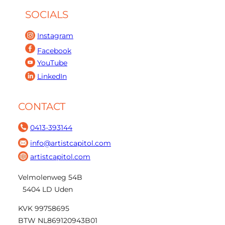
SOCIALS
Instagram
Facebook
YouTube
LinkedIn
CONTACT
0413-393144
info@artistcapitol.com
artistcapitol.com
Velmolenweg 54B
5404 LD Uden
KVK 99758695
BTW NL869120943B01