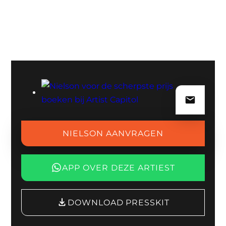
Nielson blijft zichtbaar met nieuwe muziek en een
doorlopende live-agenda. De laatste jaren is er daarnaast
extra aandacht voor een meer concertmatige kant (met
shows waarin verhaal en muziek samenkomen), zonder
dat hij de feelgood-energie verliest waar hij om
bekendstaat. Wil je een voorproefje of weten waar hij de
komende tijd optreedt? Kijk dan eens op zijn
officiële
website
.
BOEKINGSAANVRAAG VOOR NIELSON
Wil je Nielson inhuren op jouw event? Artist Capitol is
NIELSON AANVRAGEN
jouw one-stop-shop voor beschikbaarheid, prijsindicatie
en afstemming van showdetails (formatie, techniek en
APP OVER DEZE ARTIEST
planning). Vraag vrijblijvend een offerte aan of check
direct de mogelijkheden — wij regelen het hele traject,
van eerste aanvraag tot bevestiging, in één duidelijk
DOWNLOAD PRESSKIT
proces.