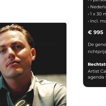
›
Nederl
 eigen repertoire. Met singles als
›
1 x 30 
Naar Huis’ en ‘Nog Een Nacht Met Jou’
›
Incl. m
ende Nederlandstalige sentiment,
kelijke hooks. Daardoor voelt zijn
€
995
ar als een act die meebeweegt met
ubliek kwijt te raken. Juist dat
De genoe
ij zingt in een stijl die
richtpri
 Nederlandstalige repertoire, maar
e goed werkt op dorpsfeesten,
Rechtst
r het publiek snel mee moet
Artist C
aaien: hij wil mensen vermaken,
agenda 
oment maken.