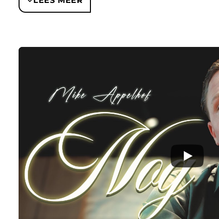
LEES MEER
Inmiddels werkt Mike Appelhof nadrukkelijk aan een
‘Lekker’, ‘Mega’, ‘Je Bent Hier Nooit Alleen’, ‘Niet 
laat hij horen dat hij niet alleen leunt op het bek
maar ook inzet op eigentijdse producties en toegan
set niet als alleen een traditionele feestshow, ma
een jongere generatie luisteraars zonder het brede p
spanningsveld maakt hem commercieel interessant. H
vertrouwd voelt voor liefhebbers van het volkse en
zijn releases hebben tegelijk een frisse energie di
horeca-avonden, feesttenten en evenementen waa
kunnen schakelen. Mike staat er niet omheen te dr
sfeer brengen en van ieder optreden echt een m
MIKE APPELHOF LIVE