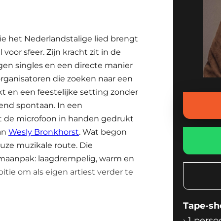
F
ie het Nederlandstalige lied brengt
voor sfeer. Zijn kracht zit in de
n singles en een directe manier
organisatoren die zoeken naar een
kt en een feestelijke setting zonder
end spontaan. In een
ht de microfoon in handen gedrukt
van
Wesly Bronkhorst
. Wat begon
euze muzikale route. Die
iumaanpak: laagdrempelig, warm en
tie om als eigen artiest verder te
Tape-s
ERKENNING
›
1 perso