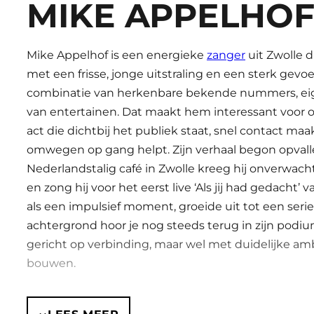
MIKE APPELHO
Mike Appelhof is een energieke
zanger
uit Zwolle d
met een frisse, jonge uitstraling en een sterk gevoel 
combinatie van herkenbare bekende nummers, eige
van entertainen. Dat maakt hem interessant voor 
act die dichtbij het publiek staat, snel contact maa
omwegen op gang helpt. Zijn verhaal begon opvall
Nederlandstalig café in Zwolle kreeg hij onverwac
en zong hij voor het eerst live ‘Als jij had gedacht’ 
als een impulsief moment, groeide uit tot een seri
achtergrond hoor je nog steeds terug in zijn pod
gericht op verbinding, maar wel met duidelijke ambi
bouwen.
EIGEN REPERTOIRE MET H