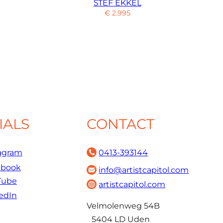
STEF EKKEL
€
2.995
IALS
CONTACT
agram
0413-393144
ebook
info@artistcapitol.com
Tube
artistcapitol.com
edIn
Velmolenweg 54B
5404 LD Uden