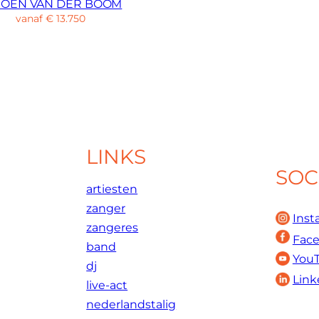
ROEN VAN DER BOOM
vanaf
€
13.750
LINKS
SOC
artiesten
zanger
Inst
zangeres
Fac
band
You
dj
Link
live-act
nederlandstalig