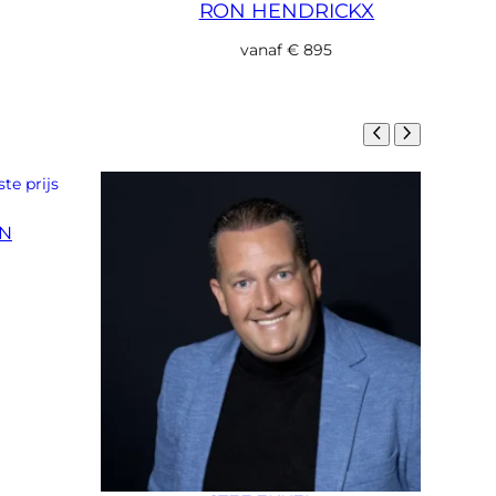
RON HENDRICKX
vanaf
€
895
EN