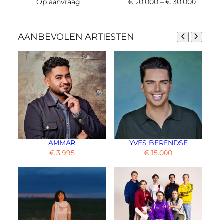
Op aanvraag
€
20.000
–
€
30.000
AANBEVOLEN ARTIESTEN
AMMAR
YVES BERENDSE
€
3.995
€
15.000