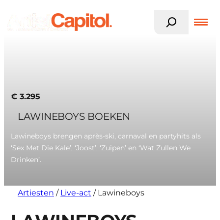
Z
o
e
k
Ga
e
naar
n
de
inhoud
€
3.295
LAWINEBOYS BOEKEN
Lawineboys brengen après-ski, carnaval en partyhits als
‘Sex Met Die Kale’, ‘Joost’, ‘Zuipen’ en ‘Wat Zullen We
Drinken’.
Artiesten
/
Live-act
/
Lawineboys