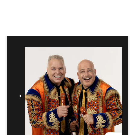
lachen, proosten en losgaan. Hun repertoire heeft een
duidelijke partytaal waarin carnaval, après-ski en
Nederlandstalige feestmuziek samenkomen. Voor een
actuele indruk van de act, muziek en video’s is
lawineboys.nl
een logisch startpunt.
Binnen een line-up werken de Lawineboys vooral goed als
piekmoment. Ze kunnen een feestavond openbreken, een
carnavalsblok naar een hoger niveau trekken of als
herkenbare afsluiter zorgen voor een laatste explosie. De
show is compact en duidelijk, maar de impact is groot
doordat de hits al jarenlang in het collectieve
feestgeheugen zitten.
BEKENDE TRACKS
“Sex Met Die Kale” – feestklassieker in de après-ski-
en carnavalshoek.
“Wat Zullen We Drinken” – herkenbare meezinger