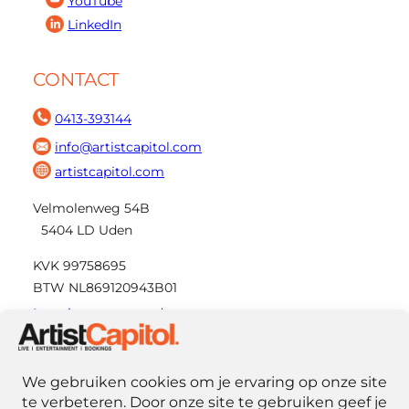
YouTube
LinkedIn
CONTACT
0413-393144
info@artistcapitol.com
artistcapitol.com
Velmolenweg 54B
5404 LD Uden
KVK 99758695
BTW NL869120943B01
Leveringsvoorwaarden
Privacy statement