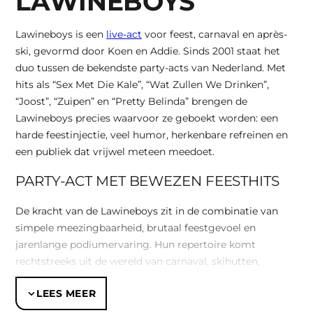
LAWINEBOYS
Lawineboys is een
live-act
voor feest, carnaval en après-
ski, gevormd door Koen en Addie. Sinds 2001 staat het
duo tussen de bekendste party-acts van Nederland. Met
hits als “Sex Met Die Kale”, “Wat Zullen We Drinken”,
“Joost”, “Zuipen” en “Pretty Belinda” brengen de
Lawineboys precies waarvoor ze geboekt worden: een
harde feestinjectie, veel humor, herkenbare refreinen en
een publiek dat vrijwel meteen meedoet.
PARTY-ACT MET BEWEZEN FEESTHITS
De kracht van de Lawineboys zit in de combinatie van
simpele meezingbaarheid, brutaal feestgevoel en
jarenlange podiumervaring. Hun repertoire komt
rechtstreeks uit de wereld van carnaval, skihutten,
feesttenten, discotheken, beachparty’s en
LEES MEER
Nederlandstalige party-avonden. De liedjes zijn niet
gemaakt om rustig naar te luisteren, maar om mee te