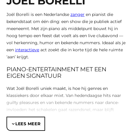
JOEL BORELLI
Joël Borelli is een Nederlandse
zanger
en pianist die
bekendstaat om één ding: een show die je publiek actief
meeneemt. Met zijn piano als middelpunt bouwt hij in
hoog tempo een feest dat voelt als een live clubavond —
vol herkenning, humor en bekende nummers. Ideaal als je
een
interactieve
act zoekt die in korte tijd de hele ruimte
‘aan’ krijgt.
PIANO-ENTERTAINMENT MET EEN
EIGEN SIGNATUUR
Wat Joël Borelli uniek maakt, is hoe hij genres en
klassiekers door elkaar mixt. Van hedendaagse hits naar
guilty pleasures en van bekende nummers naar dance-
invloeden: het schakelen gaat razendsnel, maar blijft
muzikaal strak. Daarbij voelt een show nooit “afgedraaid”;
hij leest de zaal, speelt in op sfeer en maakt contact met
LEES MEER
het publiek. Dat profiel past bij bedrijfsfeesten, festivals