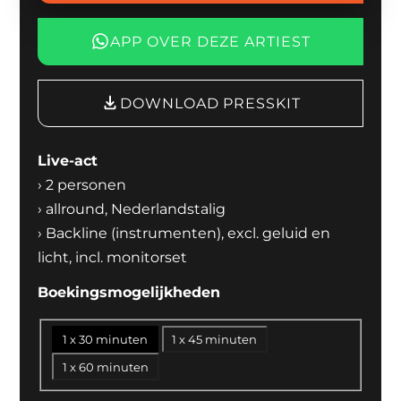
APP OVER DEZE ARTIEST
DOWNLOAD PRESSKIT
Live-act
›
2 personen
›
allround, Nederlandstalig
›
Backline (instrumenten), excl. geluid en
licht, incl. monitorset
Boekingsmogelijkheden
1 x 30 minuten
1 x 45 minuten
1 x 60 minuten