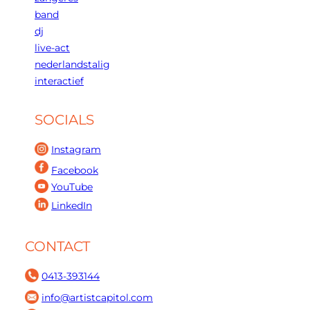
band
dj
live-act
nederlandstalig
interactief
SOCIALS
Instagram
Facebook
YouTube
LinkedIn
CONTACT
0413-393144
info@artistcapitol.com