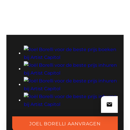
registraties (onder andere ‘Live at AFAS’) en speelt
daarnaast een doorlopende reeks shows, waaronder
theaterdata. Wil je een voorproefje of meteen zien waar
hij de komende tijd staat? Kijk dan eens op zijn
theatertour-pagina
.
BOEKINGSAANVRAAG VOOR JOËL
BORELLI
Wil je Joël Borelli inhuren op jouw event? Artist Capitol is
jouw one-stop-shop voor beschikbaarheid, prijsindicatie
en afstemming van showdetails (speelduur, bezetting,
techniek en planning). Vraag vrijblijvend een offerte aan
of check direct de mogelijkheden — wij regelen het hele
traject, van eerste aanvraag tot bevestiging, in één
duidelijk proces.
JOEL BORELLI AANVRAGEN