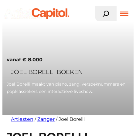
Z
o
e
k
Ga
e
naar
n
de
inhoud
vanaf
€
8.000
JOEL BORELLI BOEKEN
Joel Borelli maakt van piano, zang, verzoeknummers en
popklassiekers een interactieve liveshow.
Artiesten
/
Zanger
/
Joel Borelli