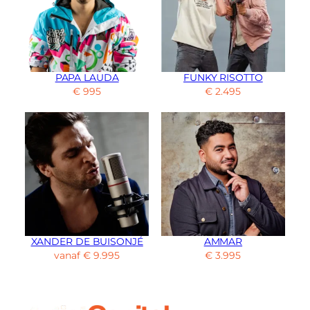
PAPA LAUDA
FUNKY RISOTTO
€
995
€
2.495
XANDER DE BUISONJÉ
AMMAR
vanaf
€
9.995
€
3.995