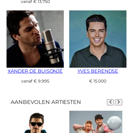
vanaf
€
13.750
XANDER DE BUISONJÉ
YVES BERENDSE
vanaf
€
9.995
€
15.000
AANBEVOLEN ARTIESTEN