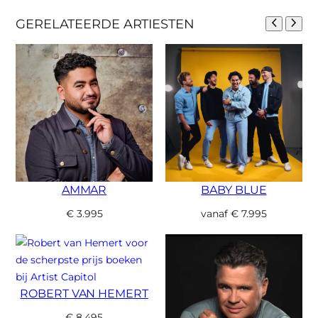
GERELATEERDE ARTIESTEN
AMMAR
BABY BLUE
€
3.995
vanaf
€
7.995
ROBERT VAN HEMERT
€
8.495