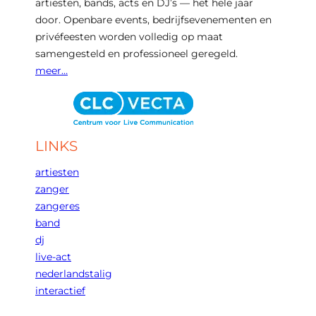
artiesten, bands, acts en DJ’s — het hele jaar
door. Openbare events, bedrijfsevenementen en
privéfeesten worden volledig op maat
samengesteld en professioneel geregeld.
meer…
LINKS
artiesten
zanger
zangeres
band
dj
live-act
nederlandstalig
interactief