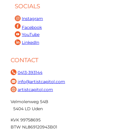
SOCIALS
Instagram
Facebook
YouTube
LinkedIn
CONTACT
0413-393144
info@artistcapitol.com
artistcapitol.com
Velmolenweg 54B
5404 LD Uden
KVK 99758695
BTW NL869120943B01