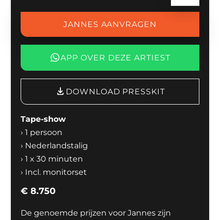
JANNES AANVRAGEN
APP OVER DEZE ARTIEST
DOWNLOAD PRESSKIT
Tape-show
›
1 persoon
›
Nederlandstalig
›
1 x 30 minuten
›
Incl. monitorset
€
8.750
De genoemde prijzen voor Jannes zijn