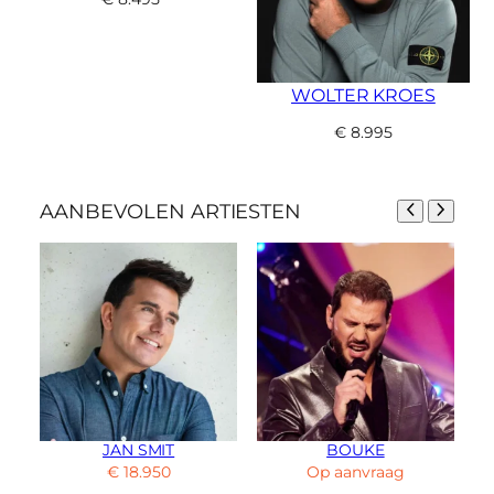
WOLTER KROES
€
8.995
AANBEVOLEN ARTIESTEN
JAN SMIT
BOUKE
€
18.950
Op aanvraag