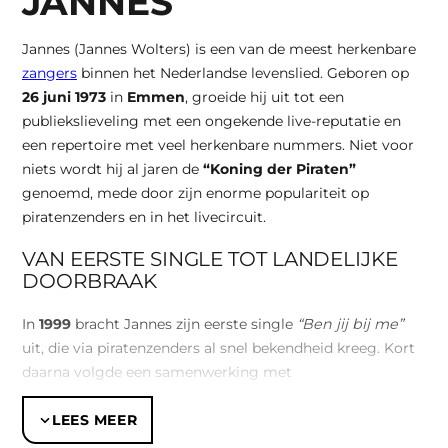
JANNES
Jannes (Jannes Wolters) is een van de meest herkenbare
zangers
binnen het Nederlandse levenslied. Geboren op
26 juni 1973
in
Emmen
, groeide hij uit tot een
publiekslieveling met een ongekende live-reputatie en
een repertoire met veel herkenbare nummers. Niet voor
niets wordt hij al jaren de
“Koning der Piraten”
genoemd, mede door zijn enorme populariteit op
piratenzenders en in het livecircuit.
VAN EERSTE SINGLE TOT LANDELIJKE
DOORBRAAK
In
1999
bracht Jannes zijn eerste single
“Ben jij bij me”
uit, die via piratenzenders al snel bekendheid kreeg. Kort
daarna volgde een samenwerking met
producer/componist
Martin Sterken
, met als resultaat
het debuutalbum
Bella Bianca
. Zijn landelijke doorbraak
LEES MEER
kwam met het album
Van Casablanca naar Napoli
,