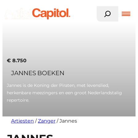
Z
o
e
k
Ga
e
naar
n
de
inhoud
€
8.750
JANNES BOEKEN
Jannes is de Koning der Piraten, met levenslied,
herkenbare meezingers en een groot Nederlandstalig
repertoire.
Artiesten
/
Zanger
/
Jannes