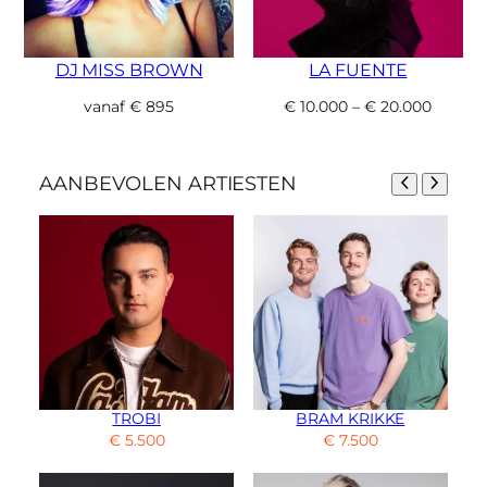
DJ MISS BROWN
LA FUENTE
vanaf
€
895
€
10.000
–
€
20.000
AANBEVOLEN ARTIESTEN
TROBI
BRAM KRIKKE
€
5.500
€
7.500