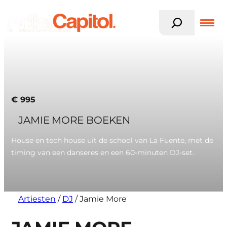
Z
o
e
k
Ga
e
naar
n
de
inhoud
€
995
JAMIE MORE BOEKEN
House en tech house uit de school van La Fuente, met de
timing van een danseres en een 60-minuten DJ-set.
Artiesten
/
DJ
/
Jamie More