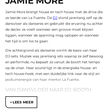
JAMIE MORE
Jamie More brengt house en tech house met de drive die
ze leerde van La Fuente. De
DJ
stond jarenlang zelf op de
dansvloer als danseres en gebruikt die ervaring nu achter
de decks: ze voelt wanneer een groove moet blijven
liggen, wanneer de spanning mag oplopen en wanneer
het tijd is om los te gaan.
Die achtergrond als danseres vormt de basis van haar
DJ-sets. Muziek was jarenlang iets waarop ze zelf bewoog
en performde; nu bepaalt ze vanuit de booth het tempo
op de vloer. Haar sound ligt in de energieke house- en
tech house-hoek, met een duidelijke link naar de stijl en
podiumenergie van haar mentor La Fuente.
VAN DANSVLOER NAAR DJ-BOOTH
Jamie leerde het DJ-vak van
La Fuente
en groeit onder
LEES MEER
zijn begeleiding verder als artiest. Die samenwerking