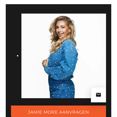
gaat verder dan een naam in haar biografie: hij helpt haar
bij de ontwikkeling achter de decks en staat zichtbaar
achter haar nieuwe carrière. Tijdens een recente set dook
La Fuente onverwacht op voor een B2B, nadat Jamie de
dansvloer al in beweging had gekregen.
De stap naar eigen podia gaat snel. Op haar officiële
Instagram
deelt ze veel livebeelden van shows, nieuwe
boekingen en haar ontwikkeling als DJ.
ZWARTE CROSS EN NIEUWE
FESTIVALSHOWS
In 2026 groeit de agenda door met opvallende
festivalboekingen. Jamie staat op de Zwarte Cross, op de
SLAM!-stage van Ultrasonic Festival en op Glemmer
Beach. Daar deelt ze de line-up met gevestigde namen
uit de Nederlandse dance- en livewereld, waaronder
opnieuw La Fuente.
JAMIE MORE AANVRAGEN