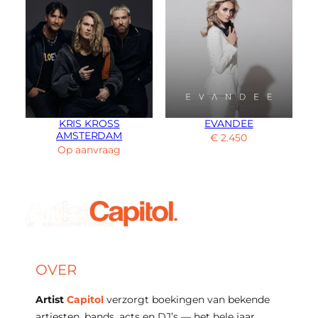
KRIS KROSS
EVANDEE
AMSTERDAM
€
2.450
Op aanvraag
OVER
Artist
Capitol
verzorgt boekingen van bekende
artiesten, bands, acts en DJ’s — het hele jaar