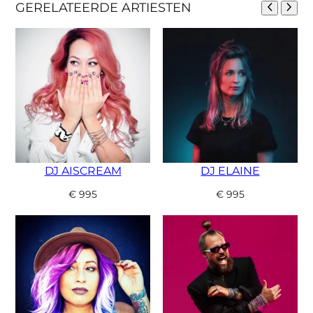
GERELATEERDE ARTIESTEN
duidelijk aanspreekpunt voor aanvraag, offerte en verdere
productie.
DJ AISCREAM
DJ ELAINE
€
995
€
995