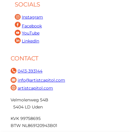
SOCIALS
Instagram
Facebook
YouTube
LinkedIn
CONTACT
0413-393144
info@artistcapitol.com
artistcapitol.com
Velmolenweg 54B
5404 LD Uden
KVK 99758695
BTW NL869120943B01