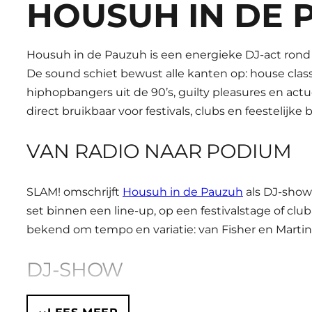
HOUSUH IN DE 
Housuh in de Pauzuh is een energieke DJ-act rond
De sound schiet bewust alle kanten op: house classic
hiphopbangers uit de 90’s, guilty pleasures en actue
direct bruikbaar voor festivals, clubs en feestelijke 
VAN RADIO NAAR PODIUM
SLAM! omschrijft
Housuh in de Pauzuh
als DJ-show 
set binnen een line-up, op een festivalstage of cl
bekend om tempo en variatie: van Fisher en Martin Ga
DJ-SHOW
Als
DJ-act
is Housuh in de Pauzuh vooral geschikt 