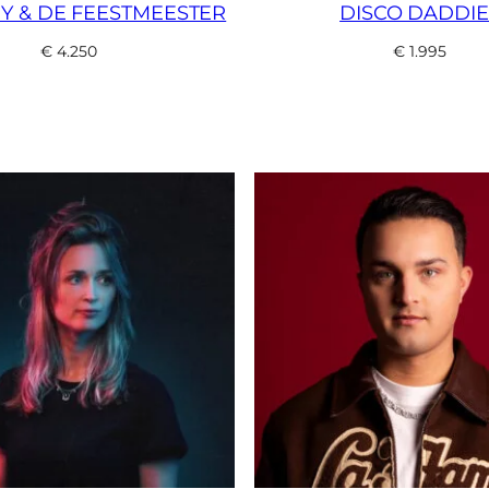
 & DE FEESTMEESTER
DISCO DADDIE
€
4.250
€
1.995