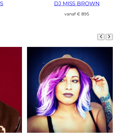
S
DJ MISS BROWN
vanaf
€
895