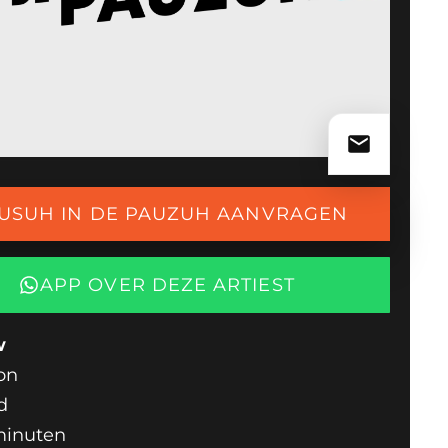
USUH IN DE PAUZUH AANVRAGEN
APP OVER DEZE ARTIEST
w
on
d
minuten