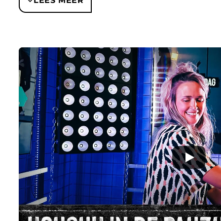
LEES MEER
en de muziek niet te netjes hoeft te blijven. De ac
repertoire en een energieniveau dat goed past bi
BOEKINGSAANVRAAG VOOR 
PAUZUH
Wil je Housuh in de Pauzuh inhuren? Artist Capitol
richtprijs, showvorm, techniek en planning. We hou
schakelen via de juiste contactlijn en zorgen dat 
passen bij jouw programma.