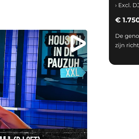
›
Excl. D
t heeft radioherkenning, een breed
j jonge en gemengde publieken.
€
1.75
HOUSUH IN DE
De geno
zijn ric
 helpt je met beschikbaarheid,
den de aanvraag overzichtelijk,
je snel weet welke mogelijkheden