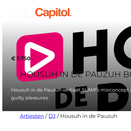
Ga
naar
de
inhoud
€
1.750
HOUSUH IN DE PAUZUH 
Housuh in de Pauzuh vertaalt SLAM!’s mixconcept na
guilty pleasures.
Artiesten
/
DJ
/
Housuh in de Pauzuh