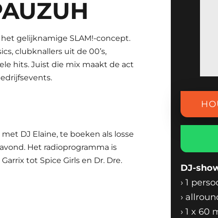
PAUZUH
 het gelijknamige SLAM!-concept.
s, clubknallers uit de 00’s,
le hits. Juist die mix maakt de act
bedrijfsevents.
HO
met DJ Elaine, te boeken als losse
ubavond. Het radioprogramma is
rrix tot Spice Girls en Dr. Dre.
DJ-sho
›
1 perso
›
allroun
›
1 x 60 
wanneer de dansvloer snel vol mag