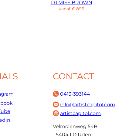
DJ MISS BROWN
vanaf
€
895
IALS
CONTACT
agram
0413-393144
ebook
info@artistcapitol.com
Tube
artistcapitol.com
edIn
Velmolenweg 54B
5404 LD Uden