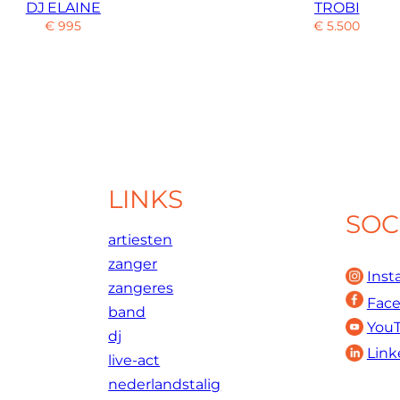
DJ ELAINE
TROBI
€
995
€
5.500
LINKS
SOC
artiesten
zanger
Inst
zangeres
Fac
band
You
dj
Link
live-act
nederlandstalig