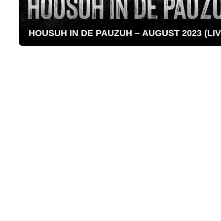
HOUSUH IN DE PAUZUH – AUGUST 2023 (LIVE
HOUSUH
IN
DE
PAUZUH
–
AUGUST
2023
(LIVE
DJ-
set)
|
SLAM!
afspelen